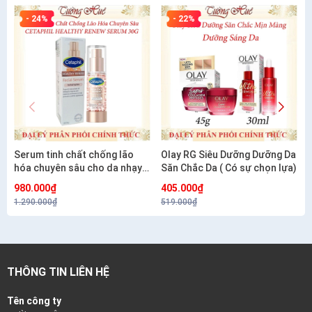
- 24%
- 22%
Serum tinh chất chống lão
Olay RG Siêu Dưỡng Dưỡng Da
hóa chuyên sâu cho da nhạy
Săn Chắc Da ( Có sự chọn lựa)
cảm CETAPHIL HEALTHY
980.000₫
405.000₫
RENEW SERUM 30G
1.290.000₫
519.000₫
THÔNG TIN LIÊN HỆ
Tên công ty