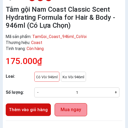
Tắm gội Nam Coast Classic Scent
Hydrating Formula for Hair & Body -
946ml (Có Lựa Chọn)
Mã sản phẩm:
TamGoi_Coast_946ml_CoVoi
Thương hiệu:
Coast
Tình trạng:
Còn hàng
175.000₫
Loai:
Có Vòi 946ml
Ko Vòi 946ml
Số lượng:
-
+
Mua ngay
Thêm vào giỏ hàng