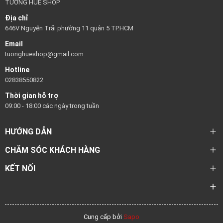
TƯỜNG HUÊ SHOP
Địa chỉ
646V Nguyễn Trãi phường 11 quận 5 TP.HCM
Email
tuonghueshop@gmail.com
Hotline
02838550822
Thời gian hỗ trợ
09:00 - 18:00 các ngày trong tuần
HƯỚNG DẪN
CHĂM SÓC KHÁCH HÀNG
KẾT NỐI
Cung cấp bởi
Sapo