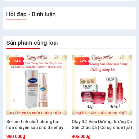
Hỏi đáp - Bình luận
Sản phẩm cùng loại
- 24%
- 22%
Serum tinh chất chống lão
Olay RG Siêu Dưỡng Dưỡng Da
hóa chuyên sâu cho da nhạy
Săn Chắc Da ( Có sự chọn lựa)
cảm CETAPHIL HEALTHY
980.000₫
405.000₫