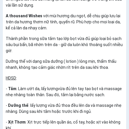
vài lần sử dụng.
A thousand Wishes
với mùi hương dịu ngọt, dễ chịu giúp lưu lại
trên da hương thơm nữ tính, quyến rũ. Phù hợp cho mọi loại da,
kể cả làn da nhạy cảm.
Thành phần trong sữa tắm tạo lớp bọt vừa đủ giúp loại bỏ sạch
sâu bụi bẩn, bã nhờn trên da - giữ da luôn khô thoáng suốt nhiều
giờ.
Dưỡng thể với dạng sữa dưỡng ( lotion ) lỏng mịn, thẩm thấu
nhanh, không tạo cảm giác nhờn rít trên da sau khi thoa.
HDSD
:
-
Tắm
: Làm ướt da, lấy lượngvừa đủ lên tay tạo bọt và massage
nhẹ nhàng toàn thân. Sau đó, tắm lại bằng nước sạch.
-
Dưỡng thể
: lấy lượng vừa đủ thoa đều lên da và massage nhẹ
nhàng. Dùng sau khi tắm hoặc trước khi đi ngủ.
-
Xịt Thơm
: Xịt trực tiếp lên quần áo, cổ tay, hoặc xịt vào không
khí,...