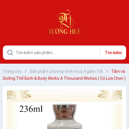
Tìm kiếm
Trang chủ
Sản phẩm chương trình mua 4 giảm 15k
Tắm và
Dưỡng Thể Bath & Body Works A Thousand Wishes ( Có Lựa Chọn )