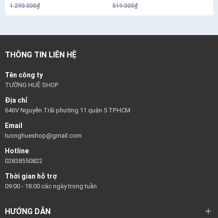
RENEW SERUM 30G
1.290.000₫
519.000₫
THÔNG TIN LIÊN HỆ
Tên công ty
TƯỜNG HUÊ SHOP
Địa chỉ
646V Nguyễn Trãi phường 11 quận 5 TP.HCM
Email
tuonghueshop@gmail.com
Hotline
02838550822
Thời gian hỗ trợ
09:00 - 18:00 các ngày trong tuần
HƯỚNG DẪN