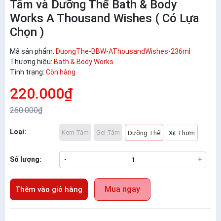
Tắm và Dưỡng Thể Bath & Body
Works A Thousand Wishes ( Có Lựa
Chọn )
Mã sản phẩm:
DuongThe-BBW-AThousandWishes-236ml
Thương hiệu:
Bath & Body Works
Tình trạng:
Còn hàng
220.000₫
260.000₫
Loại:
Kem Tắm
Gel Tắm
Dưỡng Thể
Xịt Thơm
Số lượng:
-
+
Mua ngay
Thêm vào giỏ hàng