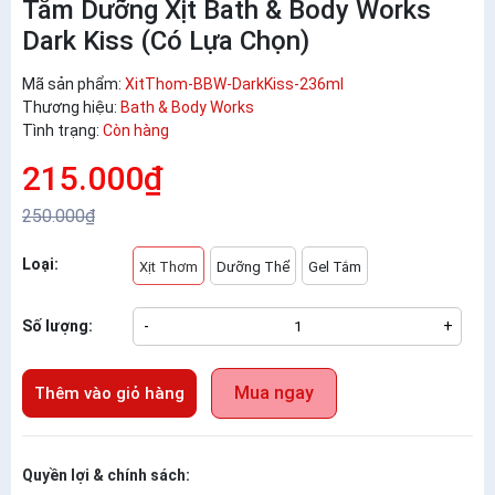
Tắm Dưỡng Xịt Bath & Body Works
Dark Kiss (Có Lựa Chọn)
Mã sản phẩm:
XitThom-BBW-DarkKiss-236ml
Thương hiệu:
Bath & Body Works
Tình trạng:
Còn hàng
215.000₫
250.000₫
Loại:
Xịt Thơm
Dưỡng Thể
Gel Tắm
Số lượng:
-
+
Mua ngay
Thêm vào giỏ hàng
Quyền lợi & chính sách: