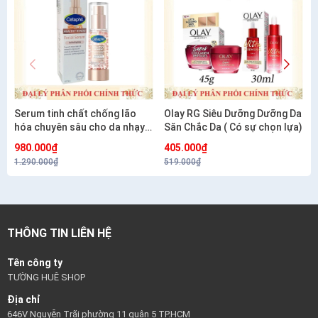
Serum tinh chất chống lão
Olay RG Siêu Dưỡng Dưỡng Da
hóa chuyên sâu cho da nhạy
Săn Chắc Da ( Có sự chọn lựa)
cảm CETAPHIL HEALTHY
980.000₫
405.000₫
RENEW SERUM 30G
1.290.000₫
519.000₫
THÔNG TIN LIÊN HỆ
Tên công ty
TƯỜNG HUÊ SHOP
Địa chỉ
646V Nguyễn Trãi phường 11 quận 5 TP.HCM