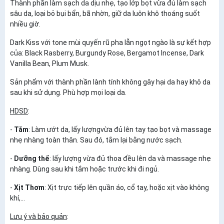
Thành phần làm sạch da dịu nhẹ, tạo lớp bọt vừa đủ làm sạch
sâu da, loại bỏ bụi bẩn, bã nhờn, giữ da luôn khô thoáng suốt
nhiều giờ.
Dark Kiss với tone mùi quyến rũ pha lẫn ngọt ngào là sự kết hợp
của: Black Rasberry, Burgundy Rose, Bergamot Incense, Dark
Vanilla Bean, Plum Musk.
Sản phẩm với thành phần lành tính không gây hại da hay khô da
sau khi sử dụng. Phù hợp mọi loại da.
HDSD
:
-
Tắm
: Làm ướt da, lấy lượngvừa đủ lên tay tạo bọt và massage
nhẹ nhàng toàn thân. Sau đó, tắm lại bằng nước sạch.
-
Dưỡng thể
: lấy lượng vừa đủ thoa đều lên da và massage nhẹ
nhàng. Dùng sau khi tắm hoặc trước khi đi ngủ.
-
Xịt Thơm
: Xịt trực tiếp lên quần áo, cổ tay, hoặc xịt vào không
khí,...
Lưu ý và bảo quản
: