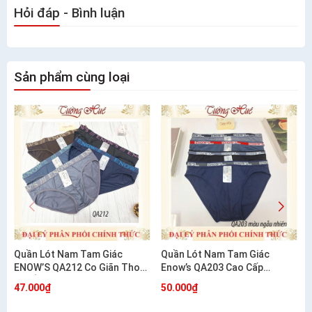
Hỏi đáp - Bình luận
Sản phẩm cùng loại
Quần Lót Nam Tam Giác
Quần Lót Nam Tam Giác
ENOW’S QA212 Co Giãn Thoải
Enow’s QA203 Cao Cấp
Mái Ôm Dáng
Cotton Co Giãn 4 Chiều
47.000₫
50.000₫