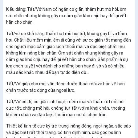
Kiểu dáng: Tất/Vớ Nam cổ ngắn co giãn, thấm hút mồ hôi, ôm
sát chân nhưng không gây ra cảm giác khó chịu hay để lại vết
hằn cho chân.
Tất/vớ có khả năng thấm hút mồ hôi tốt, không gây bí và hầm
hơi. Chất liệu mềm mịn, êm ái cùng với sự co giản tốt mang đến
cho người mặc cảm giác luôn thoải mái và đặc biệt chất liệu
không làm nóng bàn chân. Ôm sát chân nhưng không gây ra
cảm giác khó chịu hay để lại vết hằn cho chân. Sản phẩm là sự
lựa chọn tuyệt vời dành cho những bạn hay đi vớ và có nhiều
màu sắc khác nhau để bạn tự do diện đồ...
Tất/Vớ giúp cho mọi vận động được thoải mái và bảo vệ bàn
chân trước tác động của ngoại lực.
Tất/Vớ có độ co giãn linh hoạt, mềm mại và thấm rút mồ hôi
cực tốt, chống mồ hôi, chống tụt tất/vớ ra khỏi chân, thoáng
khí, êm chân và đặc biệt thoải mái như đi chân trần
Thiết kế tinh tế cực kỳ trẻ trung, năng động, ngọt ngào, sắc sảo
và đặc biệt rất thời trang, có tính định hình, các góc bo linh