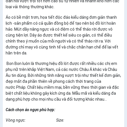
đàn hồi vượt trội tốt hơn cao su tự nhiên và nhanh khô hơn các
loại vải thông thường khác.
Áo có bề mặt trơn, họa tiết độc đáo kiểu dáng đơn giản thanh
lịch -sản phẩm có cả quần đồng bộ để tạo nên bộ đồ lót hoàn
hảo. Mút dầy nâng ngực và có đệm có thể tháo rời được vô
cùng tiện lợi. Dây áo được thiết kế siêu co giản, có thể điều
chỉnh theo ý muốn của mỗi người và có thể tháo rời ra. Với
đường chỉ may vô cùng tinh tế và chắc chắn hạn chế để lại vết
hằn trên da.
Bon Bon luôn là thương hiệu đồ lót được rất nhiều các chị em
phụ nữ trên khắp Việt Nam, cả các nước Châu Á khác và Châu
Âu tin dùng. Bởi những tính năng vượt trội như thiết kế đơn giản,
đẹp mắt đa phần thiên về phong cách thời trang của
nước Pháp. Chất liệu mềm mại, bền vững theo thời gian và đặc
biệt chất liệu không gây kích ứng da. Mẫu mã và kiểu dáng đa
dạng phù hợp cho mọi nhu cầu và đối tượng khác nhau...
Cách chọn áo ngực phù hợp:
Vòng ngực:
Size: