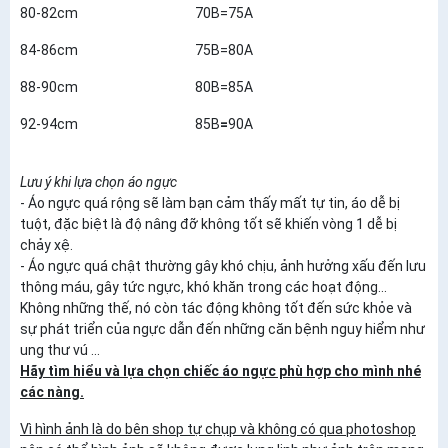
80-82cm 70B=75A
84-86cm 75B=80A
88-90cm 80B=85A
92-94cm 85B
=
90A
Lưu ý khi lựa chọn áo ngực
- Áo ngực quá rộng sẽ làm bạn cảm thấy mất tự tin, áo dễ bị
tuột, đặc biệt là độ nâng đỡ không tốt sẽ khiến vòng 1 dễ bị
chảy xệ.
- Áo ngực quá chật thường gây khó chịu, ảnh hưởng xấu đến lưu
thông máu, gây tức ngực, khó khăn trong các hoạt động...
Không những thế, nó còn tác động không tốt đến sức khỏe và
sự phát triển của ngực dẫn đến những căn bệnh nguy hiểm như
ung thư vú ...
Hãy tìm hiểu và lựa chọn chiếc áo ngực phù hợp cho mình nhé
các nàng.
Vì hình ảnh là do bên shop tự chụp và không có qua photoshop