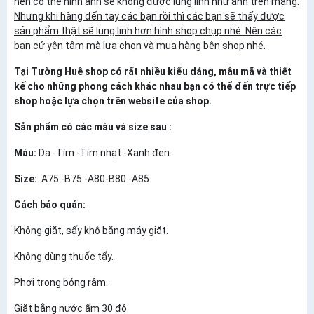
nên có thể hình ảnh sẽ không được lung linh như ảnh trên mạng.
Nhưng khi hàng đến tay các bạn rồi thì các bạn sẽ thấy được
sản phẩm thật sẽ lung linh hơn hình shop chụp nhé. Nên các
bạn cứ yên tâm mà lựa chọn và mua hàng bên shop nhé.
Tại Tường Huê shop có rất nhiều kiểu dáng, mẫu mã và thiết
kế cho những phong cách khác nhau bạn có thể đến trực tiếp
shop hoặc lựa chọn trên website của shop.
Sản phẩm có các màu và size sau :
Màu:
Da -Tím -Tím nhạt -Xanh đen.
Size:
A75 -B75 -A80-B80 -A85.
Cách bảo quản:
Không giặt, sấy khô bằng máy giặt.
Không dùng thuốc tẩy.
Phơi trong bóng râm.
Giặt bằng nước ấm 30 độ.