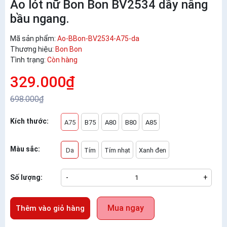
Áo lót nữ Bon Bon BV2534 dầy nâng
bầu ngang.
Mã sản phẩm:
Ao-BBon-BV2534-A75-da
Thương hiệu:
Bon Bon
Tình trạng:
Còn hàng
329.000₫
698.000₫
Kích thước:
A75
B75
A80
B80
A85
Màu sắc:
Da
Tím
Tím nhạt
Xanh đen
Số lượng:
-
+
Mua ngay
Thêm vào giỏ hàng