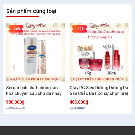
Sản phẩm cùng loại
- 24%
- 22%
Serum tinh chất chống lão
Olay RG Siêu Dưỡng Dưỡng Da
hóa chuyên sâu cho da nhạy
Săn Chắc Da ( Có sự chọn lựa)
cảm CETAPHIL HEALTHY
980.000₫
405.000₫
RENEW SERUM 30G
1.290.000₫
519.000₫