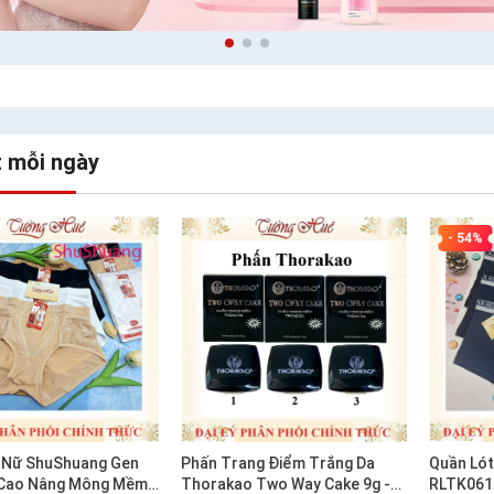
t mỗi ngày
- 54%
 Nữ ShuShuang Gen
Phấn Trang Điểm Trắng Da
Quần Lót
 Cao Nâng Mông Mềm
Thorakao Two Way Cake 9g -
RLTK061