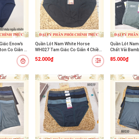
Giác Enow’s
Quần Lót Nam White Horse
Quần Lót Nam
on Co Giãn 4
WH027 Tam Giác Co Giãn 4 Chiều
Chất Vải Bam
Mềm Mát Thoải Mái
52.000₫
85.000₫