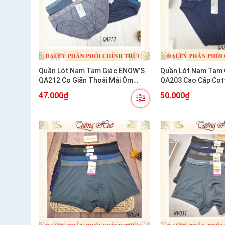
Quần Lót Nam Tam Giác ENOW’S
Quần Lót Nam Tam 
QA212 Co Giãn Thoải Mái Ôm
QA203 Cao Cấp Cott
Dáng
Chiều
47.000₫
50.000₫