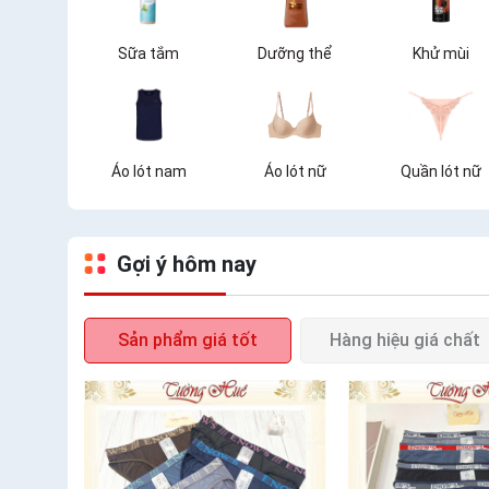
Sữa tắm
Dưỡng thể
Khử mùi
Áo lót nam
Áo lót nữ
Quần lót nữ
Gợi ý hôm nay
Sản phẩm giá tốt
Hàng hiệu giá chất