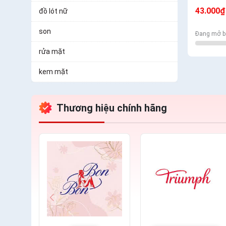
Mịn Có T
43.000₫
đồ lót nữ
son
Đang mở b
rửa mặt
kem mặt
Thương hiệu chính hãng