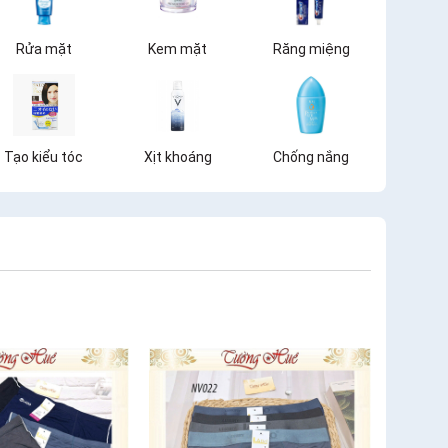
Rửa mặt
Kem mặt
Răng miệng
Tạo kiểu tóc
Xịt khoáng
Chống nắng