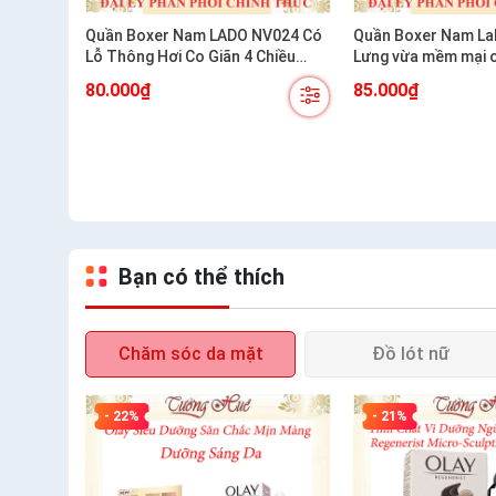
Quần Boxer Nam LADO NV024 Có
Quần Boxer Nam LaDo N
Lỗ Thông Hơi Co Giãn 4 Chiều
Lưng vừa mềm mại 
Thoáng Mát
cực êm
80.000₫
85.000₫
Bạn có thể thích
Chăm sóc da mặt
Đồ lót nữ
- 22%
- 21%