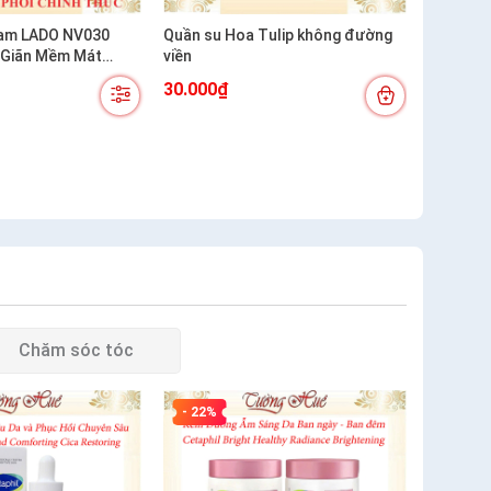
am LADO NV030
Quần su Hoa Tulip không đường
 Giãn Mềm Mát
viền
30.000₫
Chăm sóc tóc
- 22%