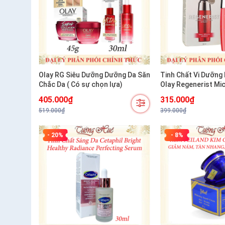
Olay RG Siêu Dưỡng Dưỡng Da Săn
Tinh Chất Vi Dưỡng
Chắc Da ( Có sự chọn lựa)
Olay Regenerist Mi
Serum 50ml
405.000₫
315.000₫
519.000₫
399.000₫
- 20%
- 8%