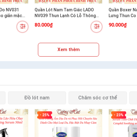
V031
Quần Lót Nam Tam Giác LADO
Quần Boxer N
co giãn mặc
NV039 Thun Lạnh Có Lỗ Thông
Lưng Thun Co
Hơi Co Giãn Mát Mẻ
Thoáng Khí
80.000₫
90.000₫
Xem thêm
Đồ lót nam
Chăm sóc cơ thể
- 25%
- 23%