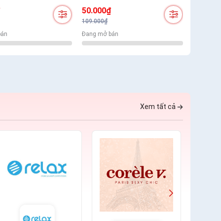
hí Mềm Mịn Bản Lưng
Thoáng Khí Mềm Mịn Bản Lưng
₫
50.000₫
Nhỏ Kẻ Sọc Nam Tính
109.000₫
bán
Đang mở bán
Xem tất cả