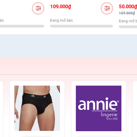
úi
Nhiều Màu Lựa Chọn
Thoáng K
109.000₫
50.000
Nhỏ.
109.000₫
án
Đang mở bán
Đang mở 