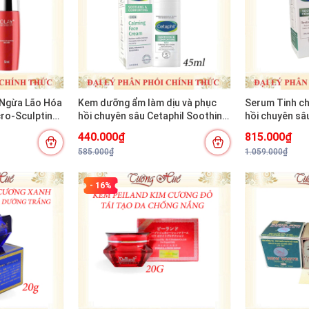
 Ngừa Lão Hóa
Kem dưỡng ẩm làm dịu và phục
Serum Tinh ch
cro-Sculpting
hồi chuyên sâu Cetaphil Soothing
hồi chuyên sâ
and Comforting Cica Calming
and Comfortin
440.000₫
815.000₫
Face Cream 45ml
30ml
585.000₫
1.059.000₫
- 16%