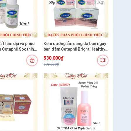
ất làm dịu và phục
Kem dưỡng ẩm sáng da ban ngày
u Cetaphil Soothing
ban đêm Cetaphil Bright Healthy
g Cica Restoring
Radiance Brightening- 50g
530.000₫
679.000₫