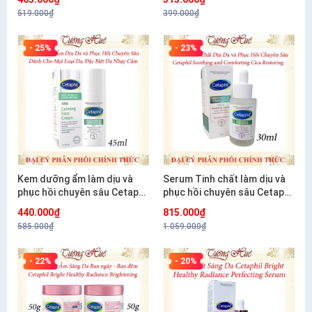
519.000₫
399.000₫
- 25%
- 23%
Kem dưỡng ẩm làm dịu và
Serum Tinh chất làm dịu và
phục hồi chuyên sâu Cetaphil
phục hồi chuyên sâu Cetaphil
Soothing and Comforting
Soothing and Comforting
440.000₫
815.000₫
Cica Calming Face Cream
Cica Restoring 30ml
585.000₫
1.059.000₫
45ml
- 22%
- 20%