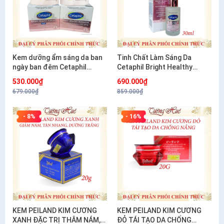
Kem dưỡng ẩm sáng da ban
Tinh Chất Làm Sáng Da
ngày ban đêm Cetaphil
Cetaphil Bright Healthy
Bright Healthy Radiance
Radiance Perfecting Serum
530.000₫
690.000₫
Brightening- 50g
30ml
679.000₫
859.000₫
- 8%
- 16%
KEM PEILAND KIM CƯƠNG
KEM PEILAND KIM CƯƠNG
XANH ĐẶC TRỊ THÂM NÁM,
ĐỎ TÁI TẠO DA CHỐNG