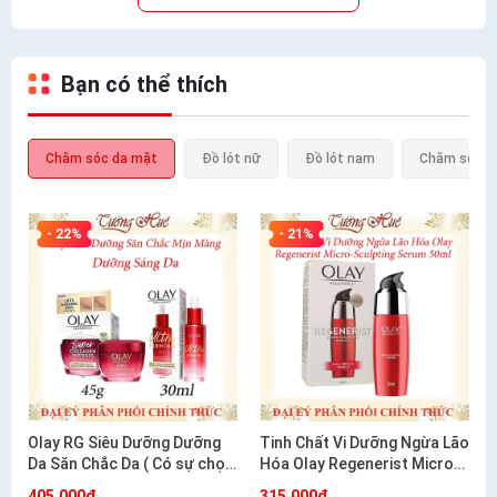
Bạn có thể thích
Chăm sóc da mặt
Đồ lót nữ
Đồ lót nam
Chăm sóc c
- 22%
- 21%
Olay RG Siêu Dưỡng Dưỡng
Tinh Chất Vi Dưỡng Ngừa Lão
Da Săn Chắc Da ( Có sự chọn
Hóa Olay Regenerist Micro-
lựa)
Sculpting Serum 50ml
405.000₫
315.000₫