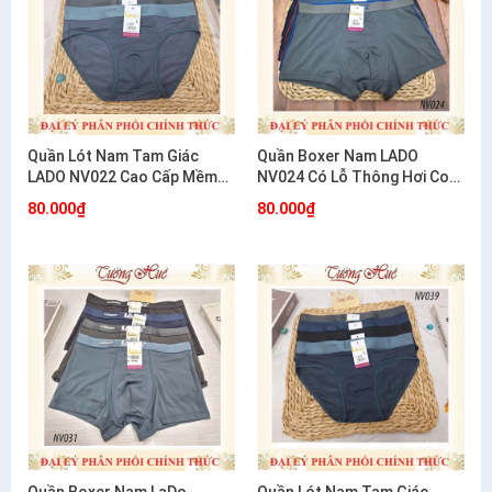
Quần Lót Nam Tam Giác
Quần Boxer Nam LADO
LADO NV022 Cao Cấp Mềm
NV024 Có Lỗ Thông Hơi Co
Mát Thoáng Khí
Giãn 4 Chiều Thoáng Mát
80.000₫
80.000₫