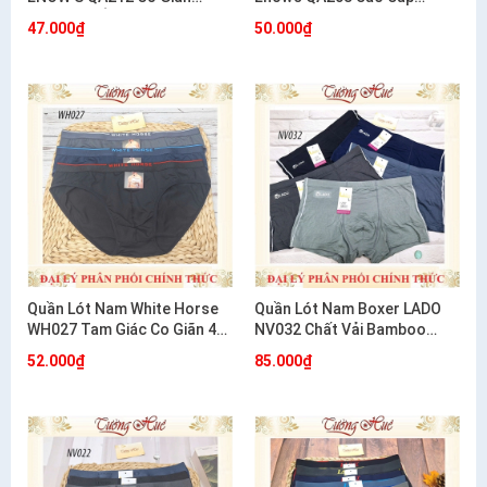
Thoải Mái Ôm Dáng
Cotton Co Giãn 4 Chiều
47.000₫
50.000₫
Quần Lót Nam White Horse
Quần Lót Nam Boxer LADO
WH027 Tam Giác Co Giãn 4
NV032 Chất Vải Bamboo
Chiều Mềm Mát Thoải Mái
Mềm Mịn
52.000₫
85.000₫