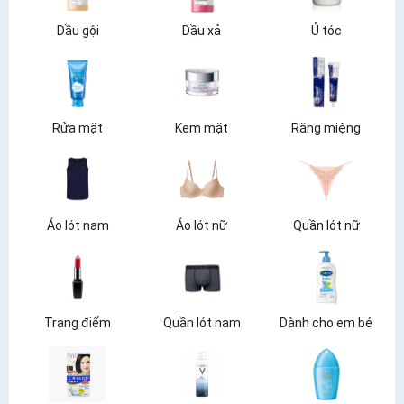
Dầu gội
Dầu xả
Ủ tóc
Rửa mặt
Kem mặt
Răng miệng
Áo lót nam
Áo lót nữ
Quần lót nữ
Trang điểm
Quần lót nam
Dành cho em bé