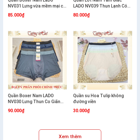
Quần Boxer Nam LaDo
Quần Lót Nam Tam Giác
NV031 Lưng vừa mềm mại co
LADO NV039 Thun Lạnh Có
giãn mặc cực êm
Lỗ Thông Hơi Co Giãn Mát
85.000₫
80.000₫
Mẻ
Quần Boxer Nam LADO
Quần su Hoa Tulip không
NV030 Lưng Thun Co Giãn
đường viền
Mềm Mát Thoáng Khí
90.000₫
30.000₫
Xem thêm