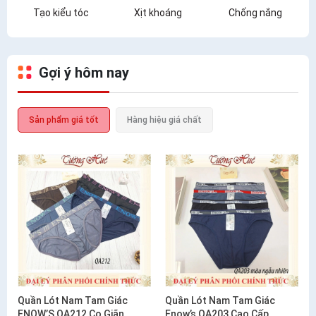
Tạo kiểu tóc
Xịt khoáng
Chống nắng
Gợi ý hôm nay
Sản phẩm giá tốt
Hàng hiệu giá chất
Quần Lót Nam Tam Giác
Quần Lót Nam Tam Giác
ENOW’S QA212 Co Giãn
Enow’s QA203 Cao Cấp