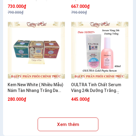
TÀN NHANG VÀ DƯỠNG
NẮNG 20G
730.000₫
667.000₫
TRẮNG 20G
790.000₫
790.000₫
Kem New White ( Nhiều Mẫu)
OULTRA Tinh Chất Serum
Nám Tàn Nhang Trắng Da
Vàng 24k Dưỡng Trắng
12g/20g
Chống Lão Hóa Dưỡng Ẩm
280.000₫
445.000₫
Hàn Quốc 60ml
Xem thêm