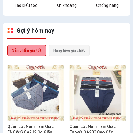
Tạo kiểu tóc
Xịt khoáng
Chống nắng
Gợi ý hôm nay
Sản phẩm giá tốt
Hàng hiệu giá chất
Quần Lót Nam Tam Giác
Quần Lót Nam Tam Giác
ENOW’S QA212 Co Giãn
Enow’s QA203 Cao Cấp