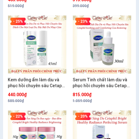
519.000₫
399.000₫
- 25%
- 23%
Kem dưỡng ẩm làm dịu và
Serum Tinh chất làm dịu và
phục hồi chuyên sâu Cetaphil
phục hồi chuyên sâu Cetaphil
Soothing and Comforting
Soothing and Comforting
440.000₫
815.000₫
Cica Calming Face Cream
Cica Restoring 30ml
585.000₫
1.059.000₫
45ml
- 22%
- 20%