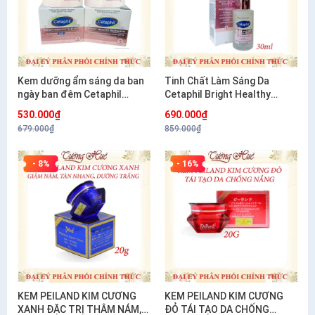
Kem dưỡng ẩm sáng da ban
Tinh Chất Làm Sáng Da
ngày ban đêm Cetaphil
Cetaphil Bright Healthy
Bright Healthy Radiance
Radiance Perfecting Serum
530.000₫
690.000₫
Brightening- 50g
30ml
679.000₫
859.000₫
- 8%
- 16%
KEM PEILAND KIM CƯƠNG
KEM PEILAND KIM CƯƠNG
XANH ĐẶC TRỊ THÂM NÁM,
ĐỎ TÁI TẠO DA CHỐNG