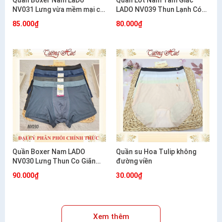
Quần Boxer Nam LaDo
Quần Lót Nam Tam Giác
NV031 Lưng vừa mềm mại co
LADO NV039 Thun Lạnh Có
giãn mặc cực êm
Lỗ Thông Hơi Co Giãn Mát
85.000₫
80.000₫
Mẻ
Quần Boxer Nam LADO
Quần su Hoa Tulip không
NV030 Lưng Thun Co Giãn
đường viền
Mềm Mát Thoáng Khí
90.000₫
30.000₫
Xem thêm