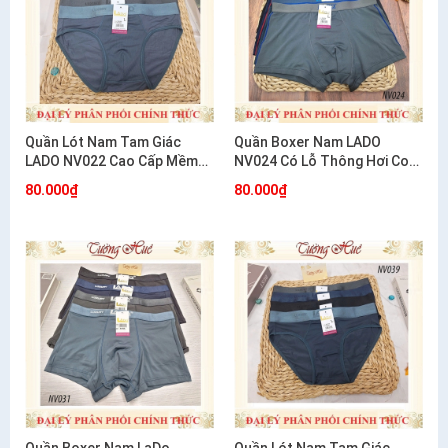
Quần Lót Nam Tam Giác
Quần Boxer Nam LADO
LADO NV022 Cao Cấp Mềm
NV024 Có Lỗ Thông Hơi Co
Mát Thoáng Khí
Giãn 4 Chiều Thoáng Mát
80.000₫
80.000₫