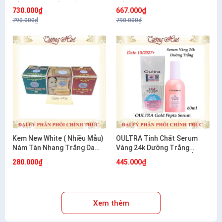
TÀN NHANG VÀ DƯỠNG
NẮNG 20G
730.000₫
667.000₫
TRẮNG 20G
790.000₫
790.000₫
Kem New White ( Nhiều Mẫu)
OULTRA Tinh Chất Serum
Nám Tàn Nhang Trắng Da
Vàng 24k Dưỡng Trắng
12g/20g
Chống Lão Hóa Dưỡng Ẩm
280.000₫
445.000₫
Hàn Quốc 60ml
Xem thêm