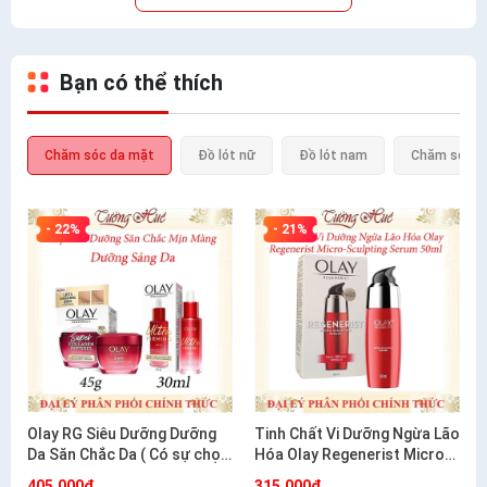
Bạn có thể thích
Chăm sóc da mặt
Đồ lót nữ
Đồ lót nam
Chăm sóc c
- 22%
- 21%
Olay RG Siêu Dưỡng Dưỡng
Tinh Chất Vi Dưỡng Ngừa Lão
Da Săn Chắc Da ( Có sự chọn
Hóa Olay Regenerist Micro-
lựa)
Sculpting Serum 50ml
405.000₫
315.000₫