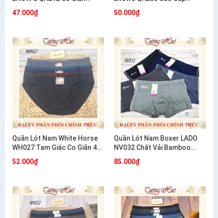
Thoải Mái Ôm Dáng
Cotton Co Giãn 4 Chiều
47.000₫
50.000₫
Quần Lót Nam White Horse
Quần Lót Nam Boxer LADO
WH027 Tam Giác Co Giãn 4
NV032 Chất Vải Bamboo
Chiều Mềm Mát Thoải Mái
Mềm Mịn
52.000₫
85.000₫