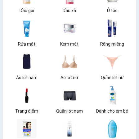
Dầu gội
Dầu xả
Ủ tóc
Rửa mặt
Kem mặt
Răng miệng
Áo lót nam
Áo lót nữ
Quần lót nữ
Trang điểm
Quần lót nam
Dành cho em bé