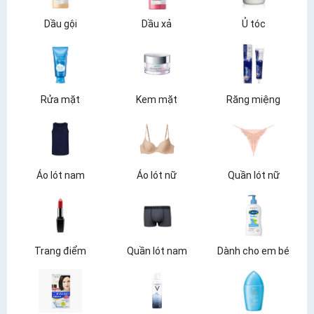
Dầu gội
Dầu xả
Ủ tóc
Rửa mặt
Kem mặt
Răng miệng
Áo lót nam
Áo lót nữ
Quần lót nữ
Trang điểm
Quần lót nam
Dành cho em bé