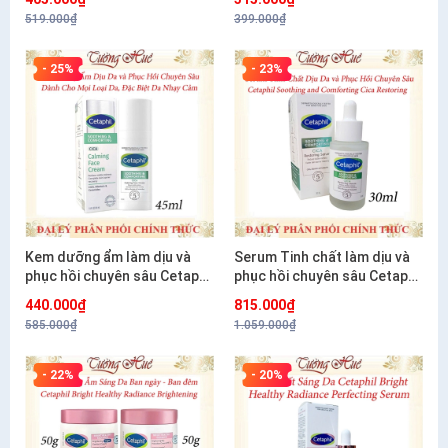
519.000₫
399.000₫
- 25%
- 23%
Kem dưỡng ẩm làm dịu và
Serum Tinh chất làm dịu và
phục hồi chuyên sâu Cetaphil
phục hồi chuyên sâu Cetaphil
Soothing and Comforting
Soothing and Comforting
440.000₫
815.000₫
Cica Calming Face Cream
Cica Restoring 30ml
585.000₫
1.059.000₫
45ml
- 22%
- 20%