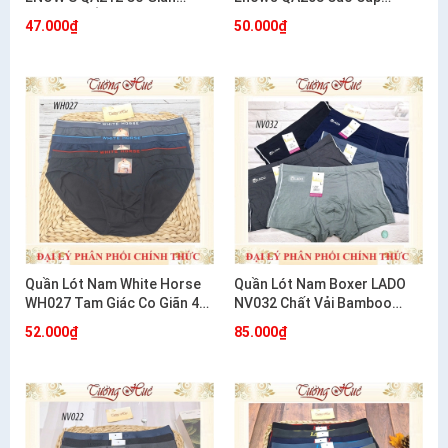
Thoải Mái Ôm Dáng
Cotton Co Giãn 4 Chiều
47.000₫
50.000₫
Quần Lót Nam White Horse
Quần Lót Nam Boxer LADO
WH027 Tam Giác Co Giãn 4
NV032 Chất Vải Bamboo
Chiều Mềm Mát Thoải Mái
Mềm Mịn
52.000₫
85.000₫