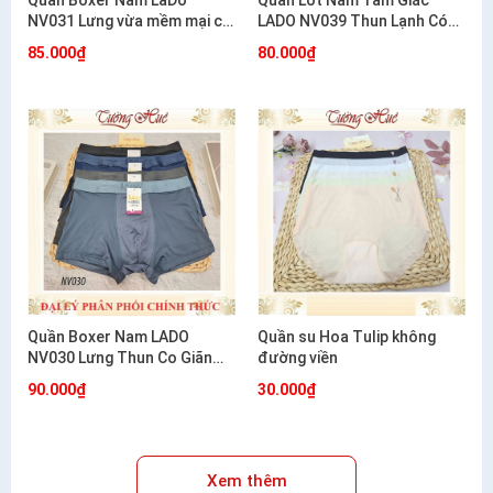
Quần Boxer Nam LaDo
Quần Lót Nam Tam Giác
NV031 Lưng vừa mềm mại co
LADO NV039 Thun Lạnh Có
giãn mặc cực êm
Lỗ Thông Hơi Co Giãn Mát
85.000₫
80.000₫
Mẻ
Quần Boxer Nam LADO
Quần su Hoa Tulip không
NV030 Lưng Thun Co Giãn
đường viền
Mềm Mát Thoáng Khí
90.000₫
30.000₫
Xem thêm