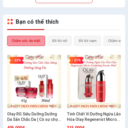
Bạn có thể thích
Chăm sóc da mặt
Đồ lót nữ
Đồ lót nam
Chăm sóc c
- 22%
- 21%
Olay RG Siêu Dưỡng Dưỡng
Tinh Chất Vi Dưỡng Ngừa Lão
Da Săn Chắc Da ( Có sự chọn
Hóa Olay Regenerist Micro-
lựa)
Sculpting Serum 50ml
405.000₫
315.000₫