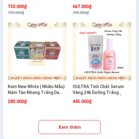
TÀN NHANG VÀ DƯỠNG
NẮNG 20G
730.000₫
667.000₫
TRẮNG 20G
790.000₫
790.000₫
Kem New White ( Nhiều Mẫu)
OULTRA Tinh Chất Serum
Nám Tàn Nhang Trắng Da
Vàng 24k Dưỡng Trắng
12g/20g
Chống Lão Hóa Dưỡng Ẩm
280.000₫
445.000₫
Hàn Quốc 60ml
Xem thêm