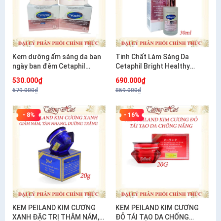
Kem dưỡng ẩm sáng da ban
Tinh Chất Làm Sáng Da
ngày ban đêm Cetaphil
Cetaphil Bright Healthy
Bright Healthy Radiance
Radiance Perfecting Serum
530.000₫
690.000₫
Brightening- 50g
30ml
679.000₫
859.000₫
- 8%
- 16%
KEM PEILAND KIM CƯƠNG
KEM PEILAND KIM CƯƠNG
XANH ĐẶC TRỊ THÂM NÁM,
ĐỎ TÁI TẠO DA CHỐNG