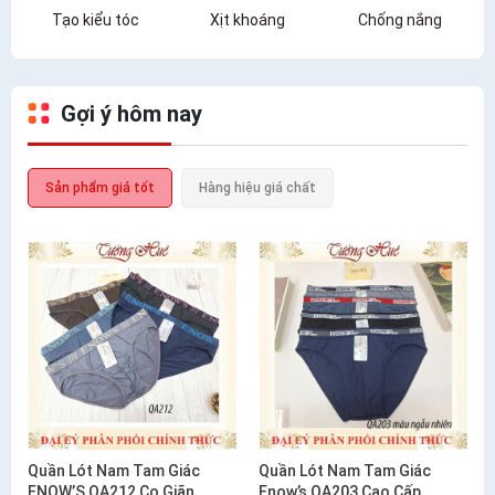
Tạo kiểu tóc
Xịt khoáng
Chống nắng
Gợi ý hôm nay
Sản phẩm giá tốt
Hàng hiệu giá chất
Quần Lót Nam Tam Giác
Quần Lót Nam Tam Giác
ENOW’S QA212 Co Giãn
Enow’s QA203 Cao Cấp