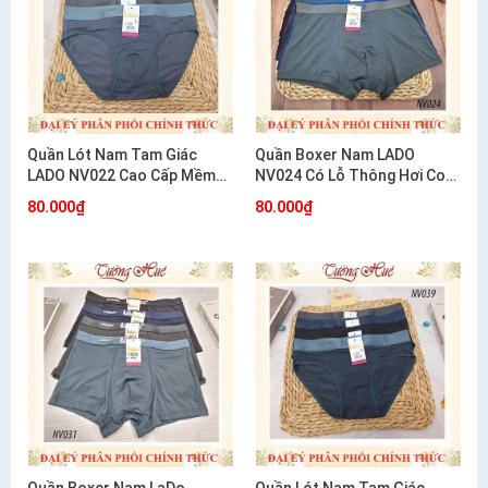
Quần Lót Nam Tam Giác
Quần Boxer Nam LADO
LADO NV022 Cao Cấp Mềm
NV024 Có Lỗ Thông Hơi Co
Mát Thoáng Khí
Giãn 4 Chiều Thoáng Mát
80.000₫
80.000₫