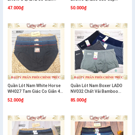
Thoải Mái Ôm Dáng
Cotton Co Giãn 4 Chiều
47.000₫
50.000₫
Quần Lót Nam White Horse
Quần Lót Nam Boxer LADO
WH027 Tam Giác Co Giãn 4
NV032 Chất Vải Bamboo
Chiều Mềm Mát Thoải Mái
Mềm Mịn
52.000₫
85.000₫