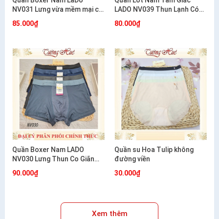
Quần Boxer Nam LaDo
Quần Lót Nam Tam Giác
NV031 Lưng vừa mềm mại co
LADO NV039 Thun Lạnh Có
giãn mặc cực êm
Lỗ Thông Hơi Co Giãn Mát
85.000₫
80.000₫
Mẻ
Quần Boxer Nam LADO
Quần su Hoa Tulip không
NV030 Lưng Thun Co Giãn
đường viền
Mềm Mát Thoáng Khí
90.000₫
30.000₫
Xem thêm