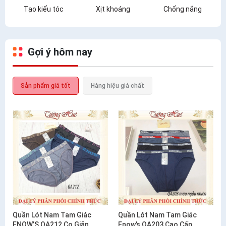
Tạo kiểu tóc
Xịt khoáng
Chống nắng
Gợi ý hôm nay
Sản phẩm giá tốt
Hàng hiệu giá chất
Quần Lót Nam Tam Giác
Quần Lót Nam Tam Giác
ENOW’S QA212 Co Giãn
Enow’s QA203 Cao Cấp