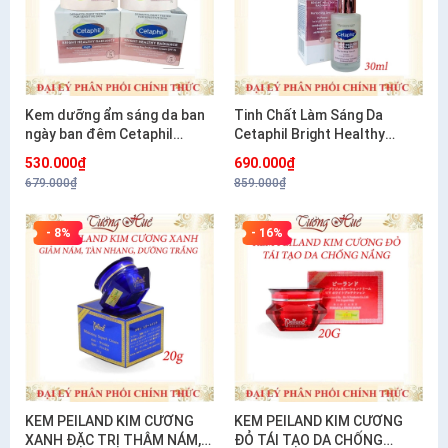
Kem dưỡng ẩm sáng da ban
Tinh Chất Làm Sáng Da
ngày ban đêm Cetaphil
Cetaphil Bright Healthy
Bright Healthy Radiance
Radiance Perfecting Serum
530.000₫
690.000₫
Brightening- 50g
30ml
679.000₫
859.000₫
- 8%
- 16%
KEM PEILAND KIM CƯƠNG
KEM PEILAND KIM CƯƠNG
XANH ĐẶC TRỊ THÂM NÁM,
ĐỎ TÁI TẠO DA CHỐNG