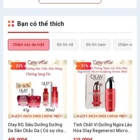
Bạn có thể thích
Chăm sóc da mặt
Đồ lót nữ
Đồ lót nam
Chăm sóc c
- 22%
- 21%
Olay RG Siêu Dưỡng Dưỡng
Tinh Chất Vi Dưỡng Ngừa Lão
Da Săn Chắc Da ( Có sự chọn
Hóa Olay Regenerist Micro-
lựa)
Sculpting Serum 50ml
405.000₫
315.000₫