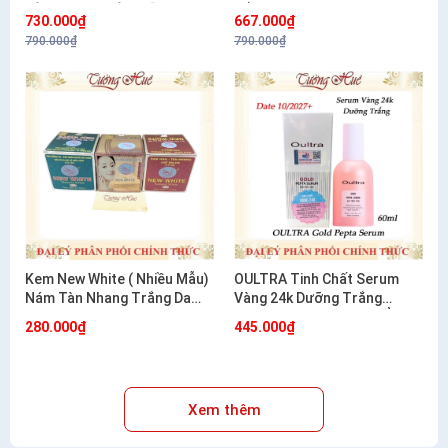
TÀN NHANG VÀ DƯỠNG
NẮNG 20G
730.000₫
667.000₫
TRẮNG 20G
790.000₫
790.000₫
Kem New White ( Nhiều Mẫu)
OULTRA Tinh Chất Serum
Nám Tàn Nhang Trắng Da
Vàng 24k Dưỡng Trắng
12g/20g
Chống Lão Hóa Dưỡng Ẩm
280.000₫
445.000₫
Hàn Quốc 60ml
Xem thêm