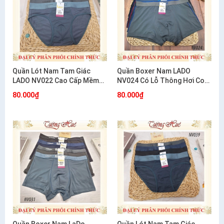
Quần Lót Nam Tam Giác
Quần Boxer Nam LADO
LADO NV022 Cao Cấp Mềm
NV024 Có Lỗ Thông Hơi Co
Mát Thoáng Khí
Giãn 4 Chiều Thoáng Mát
80.000₫
80.000₫