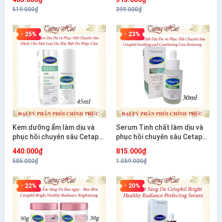
519.000₫
399.000₫
- 25%
- 23%
Kem dưỡng ẩm làm dịu và
Serum Tinh chất làm dịu và
phục hồi chuyên sâu Cetaphil
phục hồi chuyên sâu Cetaphil
Soothing and Comforting
Soothing and Comforting
440.000₫
815.000₫
Cica Calming Face Cream
Cica Restoring 30ml
585.000₫
1.059.000₫
45ml
- 22%
- 20%