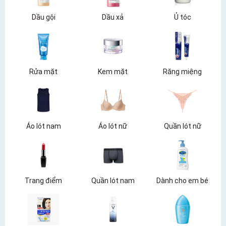
Dầu gội
Dầu xả
Ủ tóc
Rửa mặt
Kem mặt
Răng miệng
Áo lót nam
Áo lót nữ
Quần lót nữ
Trang điểm
Quần lót nam
Dành cho em bé