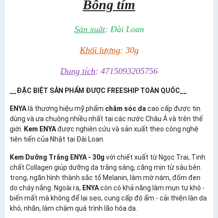
Bông tím
Sản xuất
: Đài Loan
Khối lượng
: 30g
Dung tích
: 4715093205756
__ĐẶC BIỆT SẢN PHẨM ĐƯỢC FREESHIP TOÀN QUỐC__
ENYA
là thương hiệu mỹ phẩm
chăm sóc da
cao cấp được tin
dùng và ưa chuộng nhiều nhất tại các nước Châu Á và trên thế
giới.
Kem ENYA
được nghiên cứu và sản xuất theo công nghệ
tiên tiến của Nhật tại Đài Loan.
Kem Dưỡng Trắng ENYA - 30g
với chiết xuất từ Ngọc Trai, Tinh
chất Collagen giúp dưỡng da trắng sáng, căng mịn từ sâu bên
trong, ngăn hình thành sắc tố Melanin, làm mờ nám, đốm đen
do cháy nắng. Ngoài ra,
ENYA
còn có khả năng làm mụn tự khô -
biến mất mà không để lại sẹo, cung cấp độ ẩm - cải thiện làn da
khô, nhăn, làm chậm quá trình lão hóa da.