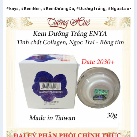
#Enya
,
#KemNén
,
#KemDưỡngDa
,
#DưỡngTrắng
,
#NgừaLãoHó