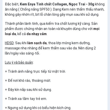
Đặc biệt,
Kem Enya Tinh chất Collagen, Ngọc Trai - 30g
không
ăn nắng ( Chống nắng SPF50 ). Dạng Kem nén thẩm thấu nhanh,
không gây nhờn rít, bít lỗ chân lông gây mụn sau khi sử dụng.
Thành phần lành tính, qua kiểm tra chất lượng kỹ càng. Sản
phẩm được chứng nhận an toàn và khuyên dùng cho với
mọi
loại da
, kể cả
da nhạy cảm
.
HDSD
: Sau khi
làm sạch da
, thoa lớp mỏng kem dưỡng,
massage nhẹ nhàng để kem thấm sau vào da. Nên dùng 2
lần/ngày vào sáng-tối.
Lưu ý và bảo quản
:
+ Tránh ánh nắng trực tiếp từ mặt trời.
+ Để nơi khô ráo, thoáng mát.
+ Đậy kín nắp sau khi sử dụng.
+ Tránh xa tầm tay trẻ em.
+ Ngưng sử dụng khi có biểu hiện kích ứng.