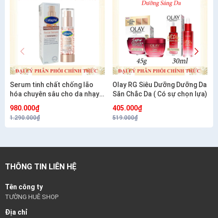
Serum tinh chất chống lão
Olay RG Siêu Dưỡng Dưỡng Da
hóa chuyên sâu cho da nhạy
Săn Chắc Da ( Có sự chọn lựa)
cảm CETAPHIL HEALTHY
980.000₫
405.000₫
RENEW SERUM 30G
1.290.000₫
519.000₫
THÔNG TIN LIÊN HỆ
Tên công ty
TƯỜNG HUÊ SHOP
Địa chỉ