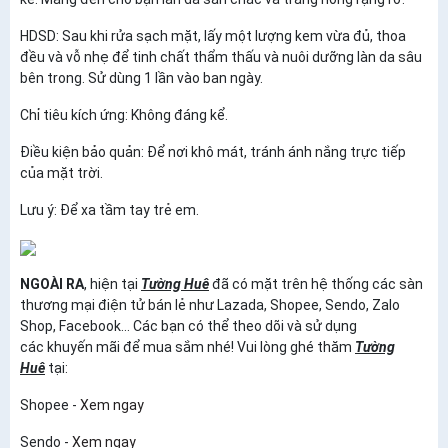
HDSD: Sau khi rửa sạch mặt, lấy một lượng kem vừa đủ, thoa
đều và vỗ nhẹ để tinh chất thẩm thấu và nuôi dưỡng làn da sâu
bên trong. Sử dùng 1 lần vào ban ngày.
Chỉ tiêu kích ứng: Không đáng kể.
Điều kiện bảo quản: Để nơi khô mát, tránh ánh nắng trực tiếp
của mặt trời.
Lưu ý: Để xa tầm tay trẻ em.
NGOÀI RA
, hiện tại
Tường Huê
đã có mặt trên hệ thống các sàn
thương mại điện tử bán lẻ như Lazada, Shopee, Sendo, Zalo
Shop, Facebook... Các bạn có thể theo dõi và sử dụng
các khuyến mãi để mua sắm nhé! Vui lòng ghé thăm
Tường
Huê
tại:
Shopee -
Xem ngay
Sendo -
Xem ngay