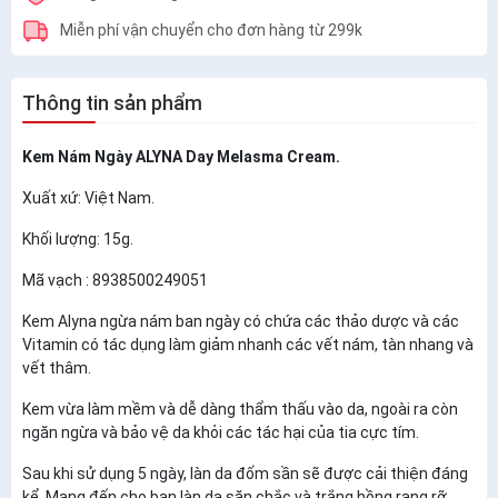
Miễn phí vận chuyển cho đơn hàng từ 299k
Thông tin sản phẩm
Kem Nám Ngày ALYNA Day Melasma Cream.
Xuất xứ: Việt Nam.
Khối lượng: 15g.
Mã vạch : 8938500249051
Kem Alyna ngừa nám ban ngày có chứa các thảo dược và các
Vitamin có tác dụng làm giảm nhanh các vết nám, tàn nhang và
vết thâm.
Kem vừa làm mềm và dễ dàng thẩm thấu vào da, ngoài ra còn
ngăn ngừa và bảo vệ da khỏi các tác hại của tia cực tím.
Sau khi sử dụng 5 ngày, làn da đốm sần sẽ được cải thiện đáng
kể. Mang đến cho bạn làn da săn chắc và trắng hồng rạng rỡ.