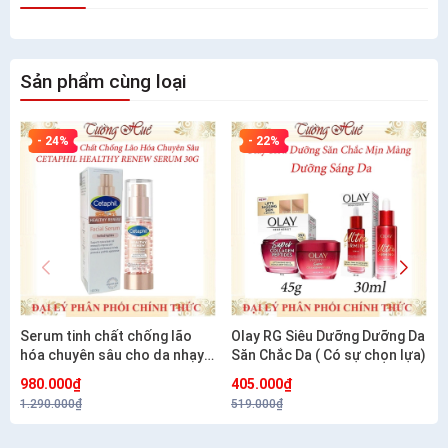
Sản phẩm cùng loại
- 24%
- 22%
Serum tinh chất chống lão
Olay RG Siêu Dưỡng Dưỡng Da
hóa chuyên sâu cho da nhạy
Săn Chắc Da ( Có sự chọn lựa)
cảm CETAPHIL HEALTHY
980.000₫
405.000₫
RENEW SERUM 30G
1.290.000₫
519.000₫