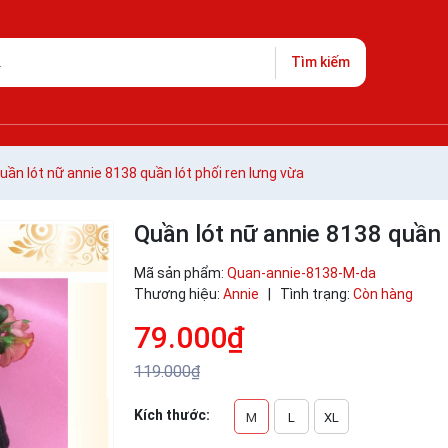
Tìm kiếm
uần lót nữ annie 8138 quần lót phối ren lưng vừa
Quần lót nữ annie 8138 quần l
Mã sản phẩm:
Quan-annie-8138-M-da
Thương hiệu:
Annie
|
Tình trạng:
Còn hàng
79.000₫
119.000₫
Kích thước:
M
L
XL