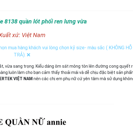
e 8138 quần lót phối ren lưng vừa
Xuất xứ: Việt Nam
 chọn mua hàng khách vui lòng chọn kỹ size- màu sắc ( KHÔNG H
TRẢ). ❌
 mắt, vừa sang trọng. Kiểu dáng ôm sát mông tôn lên đường cong quyết 
màng luôn làm cho bạn cảm thấy thoải mái và dễ chịu đặc biệt sản ph
NTERTEK VIỆT NAM
nên các chị em phụ nữ cứ yên tâm mà sử dụng không