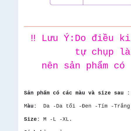
‼️ Lưu Ý:Do điều k
tự chụp là
nên sản phẩm có 
Sản phẩm có các màu và size sau :
M
àu:
Da -Da tối -Đen -Tím -Trắng
Size:
M -L -XL.