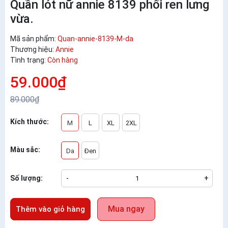
Quần lót nữ annie 8139 phối ren lưng
vừa.
Mã sản phẩm:
Quan-annie-8139-M-da
Thương hiệu:
Annie
Tình trạng:
Còn hàng
59.000₫
89.000₫
Kích thước:
M
L
XL
2XL
Màu sắc:
Da
Đen
Số lượng:
-
+
Mua ngay
Thêm vào giỏ hàng