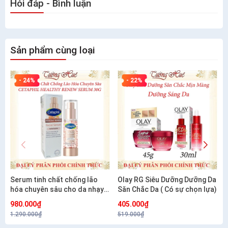
Hỏi đáp - Bình luận
Sản phẩm cùng loại
- 24%
- 22%
Serum tinh chất chống lão
Olay RG Siêu Dưỡng Dưỡng Da
hóa chuyên sâu cho da nhạy
Săn Chắc Da ( Có sự chọn lựa)
cảm CETAPHIL HEALTHY
980.000₫
405.000₫
RENEW SERUM 30G
1.290.000₫
519.000₫