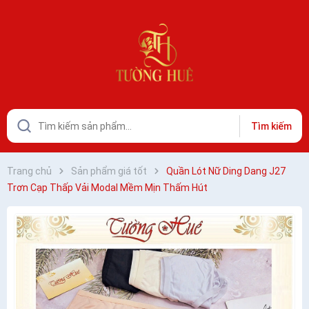
Tìm kiếm
Trang chủ
Sản phẩm giá tốt
Quần Lót Nữ Ding Dang J27
Trơn Cạp Thấp Vải Modal Mềm Mịn Thấm Hút