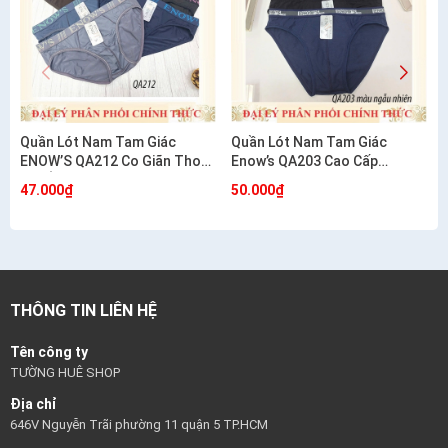
Quần Lót Nam Tam Giác
Quần Lót Nam Tam Giác
ENOW’S QA212 Co Giãn Thoải
Enow’s QA203 Cao Cấp
Mái Ôm Dáng
Cotton Co Giãn 4 Chiều
47.000₫
50.000₫
THÔNG TIN LIÊN HỆ
Tên công ty
TƯỜNG HUÊ SHOP
Địa chỉ
646V Nguyễn Trãi phường 11 quận 5 TP.HCM