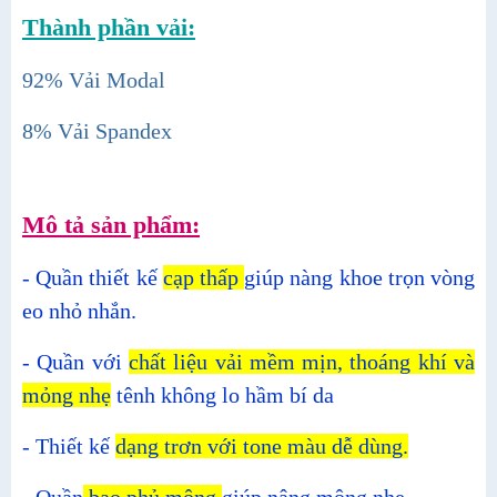
Thành phần vải:
92% Vải Modal
8% Vải Spandex
Mô tả sản phẩm:
- Quần thiết kế
cạp thấp
giúp nàng khoe trọn vòng
eo nhỏ nhắn.
- Quần với
chất liệu vải mềm mịn, thoáng khí và
mỏng nhẹ
tênh không lo hầm bí da
- Thiết kế
dạng trơn với tone màu dễ dùng.
- Quần
bao phủ mông
giúp nâng mông nhẹ.