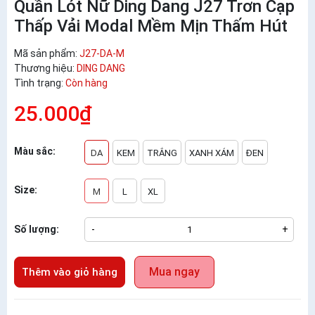
Quần Lót Nữ Ding Dang J27 Trơn Cạp
Thấp Vải Modal Mềm Mịn Thấm Hút
Mã sản phẩm:
J27-DA-M
Thương hiệu:
DING DANG
Tình trạng:
Còn hàng
25.000₫
Màu sắc:
DA
KEM
TRẮNG
XANH XÁM
ĐEN
Size:
M
L
XL
Số lượng:
-
+
Mua ngay
Thêm vào giỏ hàng