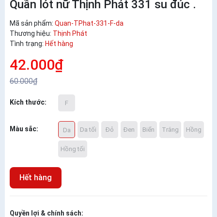
Quần lót nữ Thịnh Phát 331 su đúc .
Mã sản phẩm:
Quan-TPhat-331-F-da
Thương hiệu:
Thịnh Phát
Tình trạng:
Hết hàng
42.000₫
60.000₫
Kích thước:
F
Màu sắc:
Da tối
Đỏ
Đen
Biển
Trắng
Hồng
Da
Hồng tối
Hết hàng
Quyền lợi & chính sách: