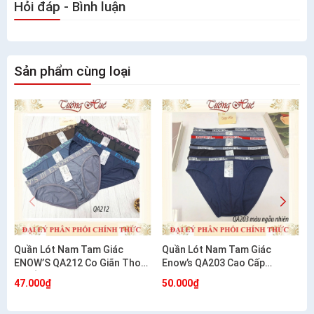
Hỏi đáp - Bình luận
Sản phẩm cùng loại
Quần Lót Nam Tam Giác
Quần Lót Nam Tam Giác
ENOW’S QA212 Co Giãn Thoải
Enow’s QA203 Cao Cấp
Mái Ôm Dáng
Cotton Co Giãn 4 Chiều
47.000₫
50.000₫