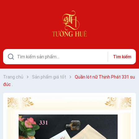
Tìm kiếm
Trang chủ
Sản phẩm giá tốt
Quần lót nữ Thịnh Phát 331 su
đúc .