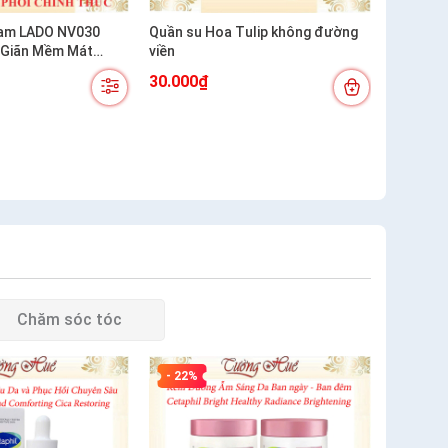
am LADO NV030
Quần su Hoa Tulip không đường
 Giãn Mềm Mát
viền
30.000₫
Chăm sóc tóc
- 22%