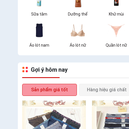
Sữa tắm
Dưỡng thể
Khử mùi
Áo lót nam
Áo lót nữ
Quần lót nữ
Gợi ý hôm nay
Sản phẩm giá tốt
Hàng hiệu giá chất