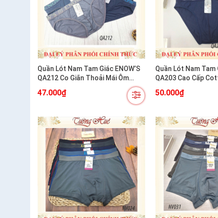
Quần Lót Nam Tam Giác ENOW’S
Quần Lót Nam Tam 
QA212 Co Giãn Thoải Mái Ôm
QA203 Cao Cấp Cott
Dáng
Chiều
47.000₫
50.000₫