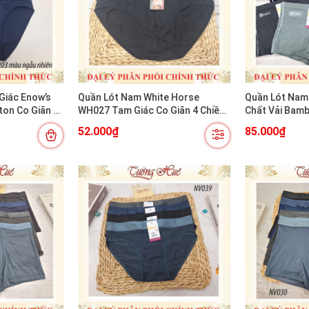
Giác Enow’s
Quần Lót Nam White Horse
Quần Lót Nam
on Co Giãn 4
WH027 Tam Giác Co Giãn 4 Chiều
Chất Vải Bam
Mềm Mát Thoải Mái
52.000₫
85.000₫