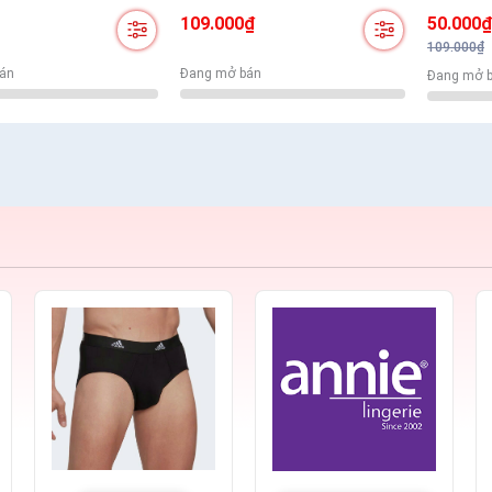
úi
Nhiều Màu Lựa Chọn
Thoáng K
109.000₫
50.000
Nhỏ.
109.000₫
án
Đang mở bán
Đang mở 