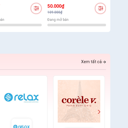
hí Mềm Mịn Bản Lưng
Thoáng Khí Mềm Mịn Bản Lưng
₫
50.000₫
Nhỏ Kẻ Sọc Nam Tính
109.000₫
bán
Đang mở bán
Xem tất cả