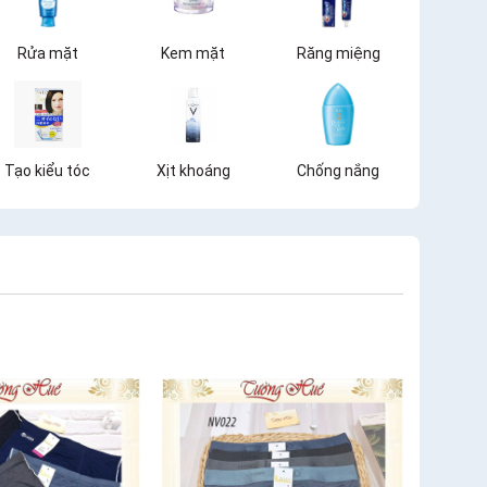
Rửa mặt
Kem mặt
Răng miệng
Tạo kiểu tóc
Xịt khoáng
Chống nắng