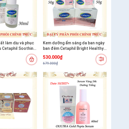
ất làm dịu và phục
Kem dưỡng ẩm sáng da ban ngày
u Cetaphil Soothing
ban đêm Cetaphil Bright Healthy
g Cica Restoring
Radiance Brightening- 50g
530.000₫
679.000₫