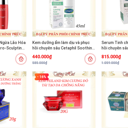
 Ngừa Lão Hóa
Kem dưỡng ẩm làm dịu và phục
Serum Tinh ch
cro-Sculpting
hồi chuyên sâu Cetaphil Soothing
hồi chuyên sâ
and Comforting Cica Calming
and Comfortin
440.000₫
815.000₫
Face Cream 45ml
30ml
585.000₫
1.059.000₫
- 16%