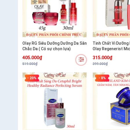
Olay RG Siêu Dưỡng Dưỡng Da Săn
Tinh Chất Vi Dưỡng
Chắc Da ( Có sự chọn lựa)
Olay Regenerist Mi
Serum 50ml
405.000₫
315.000₫
519.000₫
399.000₫
- 20%
- 8%