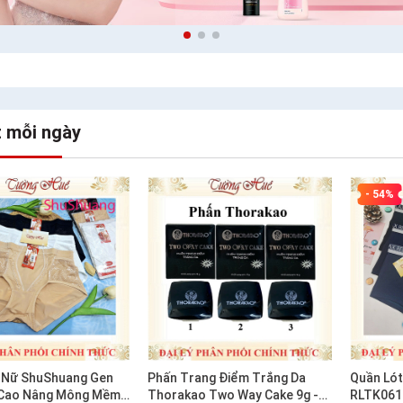
t mỗi ngày
- 54%
 Nữ ShuShuang Gen
Phấn Trang Điểm Trắng Da
Quần Lót
 Cao Nâng Mông Mềm
Thorakao Two Way Cake 9g -
RLTK061