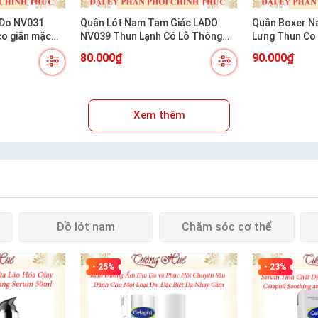
V031
Quần Lót Nam Tam Giác LADO
Quần Boxer N
co giãn mặc
NV039 Thun Lạnh Có Lỗ Thông
Lưng Thun Co
Hơi Co Giãn Mát Mẻ
Thoáng Khí
80.000₫
90.000₫
Xem thêm
Đồ lót nam
Chăm sóc cơ thể
- 25%
- 23%