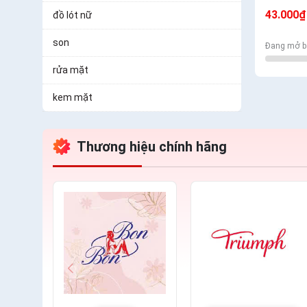
Mịn Có T
43.000₫
đồ lót nữ
son
Đang mở b
rửa mặt
kem mặt
Thương hiệu chính hãng