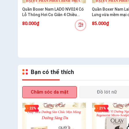
Quần Boxer Nam LADO NV024 Có
Quần Boxer Nam LaDo N
Lỗ Thông Hơi Co Giãn 4 Chiều
Lưng vừa mềm mại 
Thoáng Mát
cực êm
80.000₫
85.000₫
Bạn có thể thích
Chăm sóc da mặt
Đồ lót nữ
- 22%
- 21%