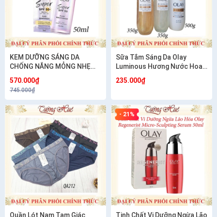
KEM DƯỠNG SÁNG DA
Sữa Tắm Sáng Da Olay
CHỐNG NẮNG MỎNG NHẸ
Luminous Hương Nước Hoa
OLAY SUPER SPF 50+ 50ml
Cao Cấp ( Có sự lựa chọn)
570.000₫
235.000₫
745.000₫
- 21%
Quần Lót Nam Tam Giác
Tinh Chất Vi Dưỡng Ngừa Lão