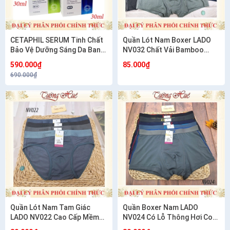
CETAPHIL SERUM Tinh Chất
Quần Lót Nam Boxer LADO
Bảo Vệ Dưỡng Sáng Da Ban
NV032 Chất Vải Bamboo
Ngày Ban Đêm 30ML
Mềm Mịn
590.000₫
85.000₫
690.000₫
Quần Lót Nam Tam Giác
Quần Boxer Nam LADO
LADO NV022 Cao Cấp Mềm
NV024 Có Lỗ Thông Hơi Co
Mát Thoáng Khí
Giãn 4 Chiều Thoáng Mát