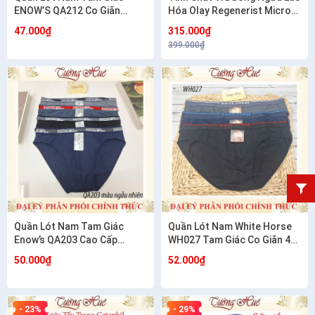
ENOW’S QA212 Co Giãn
Hóa Olay Regenerist Micro-
Thoải Mái Ôm Dáng
Sculpting Serum 50ml
47.000₫
315.000₫
399.000₫
Quần Lót Nam Tam Giác
Quần Lót Nam White Horse
Enow’s QA203 Cao Cấp
WH027 Tam Giác Co Giãn 4
Cotton Co Giãn 4 Chiều
Chiều Mềm Mát Thoải Mái
50.000₫
52.000₫
- 23%
- 29%