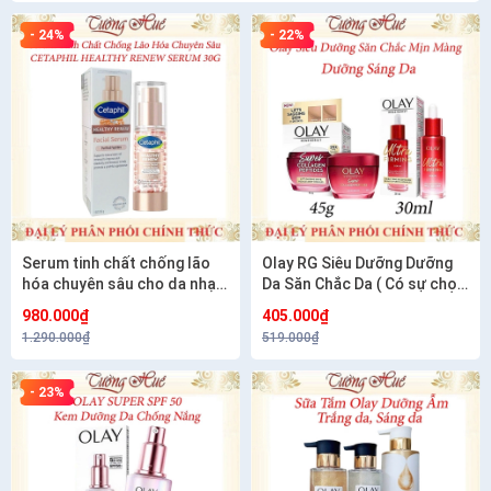
- 24%
- 22%
Serum tinh chất chống lão
Olay RG Siêu Dưỡng Dưỡng
hóa chuyên sâu cho da nhạy
Da Săn Chắc Da ( Có sự chọn
cảm CETAPHIL HEALTHY
lựa)
980.000₫
405.000₫
RENEW SERUM 30G
1.290.000₫
519.000₫
- 23%