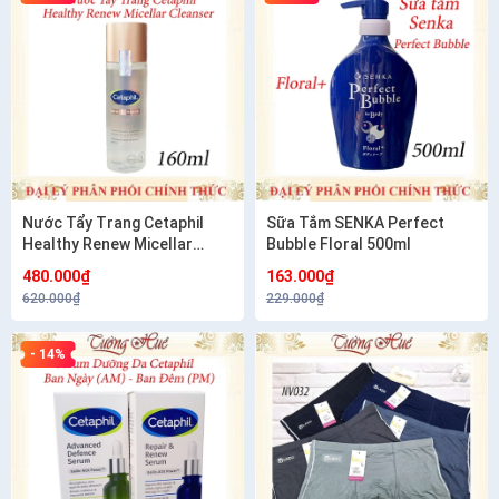
Nước Tẩy Trang Cetaphil
Sữa Tắm SENKA Perfect
Healthy Renew Micellar
Bubble Floral 500ml
Cleanser Làm Sạch Dịu Nhẹ
480.000₫
163.000₫
Cho Da Nhạy Cảm 160ml
620.000₫
229.000₫
- 14%