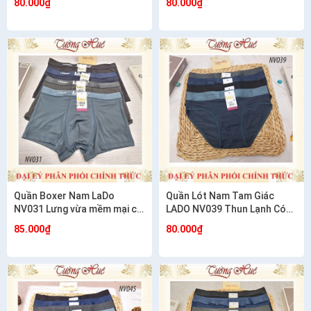
80.000₫
80.000₫
Quần Boxer Nam LaDo
Quần Lót Nam Tam Giác
NV031 Lưng vừa mềm mại co
LADO NV039 Thun Lạnh Có
giãn mặc cực êm
Lỗ Thông Hơi Co Giãn Mát
85.000₫
80.000₫
Mẻ