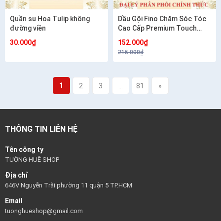
Quần su Hoa Tulip không
Dầu Gội Fino Chăm Sóc Tóc
đường viền
Cao Cấp Premium Touch
Shampoo B 550ml
30.000₫
152.000₫
215.000₫
1
2
3
...
81
»
THÔNG TIN LIÊN HỆ
Tên công ty
TƯỜNG HUÊ SHOP
Địa chỉ
646V Nguyễn Trãi phường 11 quận 5 TP.HCM
Email
tuonghueshop@gmail.com